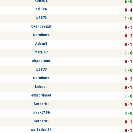
RUBMIZ
6 - 0
halil26
0 - 4
jc3873
1 - 0
Okanbayazıt
0 - 1
Curufinwe
0 - 2
Ayhan8
0 - 1
metal07
1 - 0
chpouroun
0 - 1
jc3873
1 - 0
Curufinwe
0 - 2
Lebnen
0 - 1
empordanet
1 - 0
Serdar01
0 - 2
mkvk7106
4 - 0
Serdar01
0 - 1
wurfzabel3k
0 - 1