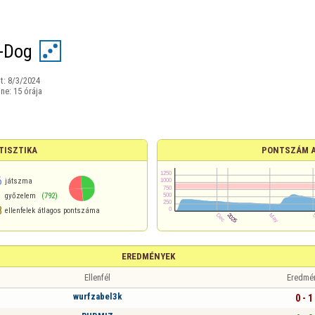
-Dog
t:
8/3/2024
ine:
15 órája
TISZTIKA
PONTSZÁM 
6
játszma
győzelem
(792)
8
ellenfelek átlagos pontszáma
EREDMÉNYEK
Ellenfél
Eredmé
wurfzabel3k
0 - 1