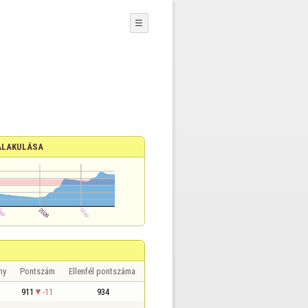
☰
ALAKULÁSA
ny
Pontszám
Ellenfél pontszáma
911
-11
934