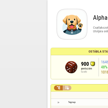
Alpha
Csatlakozot
Utoljára onl
OSTÁBLA STA
164
900
48%
pontszám
101
Szaki


Tegnap