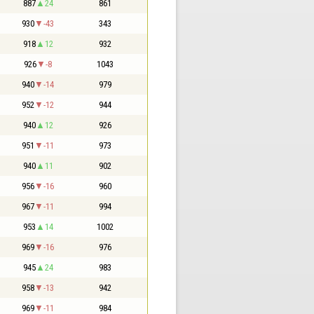
887
24
861
930
-43
343
918
12
932
926
-8
1043
940
-14
979
952
-12
944
940
12
926
951
-11
973
940
11
902
956
-16
960
967
-11
994
953
14
1002
969
-16
976
945
24
983
958
-13
942
969
-11
984