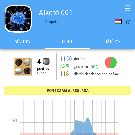
☰
Alkotó-001

Despota
NÉVJEGY
PENTE
JÁTÉKOK
1150
játszma
4
53%
győzelem
(614)
pontszám
118
Újonc
ellenfelek átlagos pontszáma
PONTSZÁM ALAKULÁSA