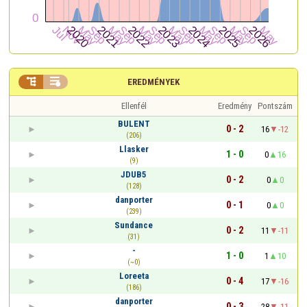


EREDMÉNYEK
Ellenfél
Eredmény
Pontszám
BULENT
0 - 2
16
-12
(206)
Llasker
1 - 0
0
16
(9)
JDUB5
0 - 2
0
0
(128)
danporter
0 - 1
0
0
(239)
Sundance
0 - 2
11
-11
(31)
-
1 - 0
1
10
(~0)
Loreeta
0 - 4
17
-16
(186)
danporter
0 - 3
28
-11