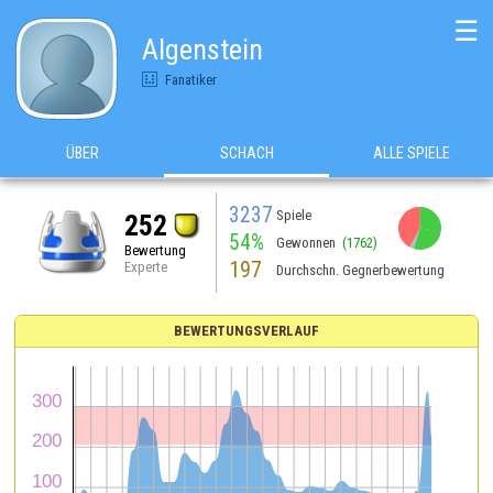
☰
Algenstein
Fanatiker
ÜBER
SCHACH
ALLE SPIELE
3237
Spiele
252
54%
Gewonnen
(1762)
Bewertung
197
Experte
Durchschn. Gegnerbewertung
BEWERTUNGSVERLAUF