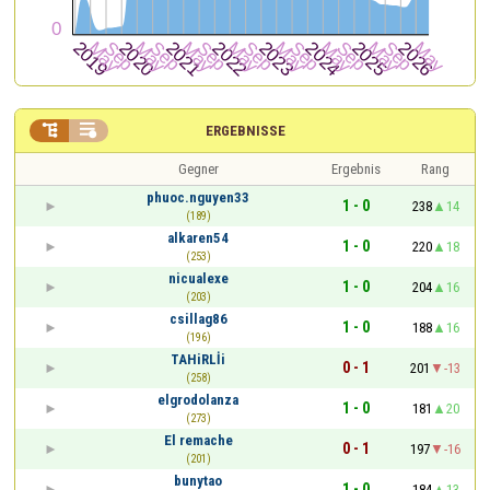


ERGEBNISSE
Gegner
Ergebnis
Rang
phuoc.nguyen33
1 - 0
238
14
(189)
alkaren54
1 - 0
220
18
(253)
nicualexe
1 - 0
204
16
(203)
csillag86
1 - 0
188
16
(196)
TAHiRLİi
0 - 1
201
-13
(258)
elgrodolanza
1 - 0
181
20
(273)
El remache
0 - 1
197
-16
(201)
bunytao
1 - 0
184
13