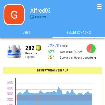
☰
Alfred03
Fanatiker
ÜBER
BULLET-SCHACH 2
22370
Spiele
282
52%
Gewonnen
(11709)
Bewertung
254
Experte
Durchschn. Gegnerbewertung
BEWERTUNGSVERLAUF