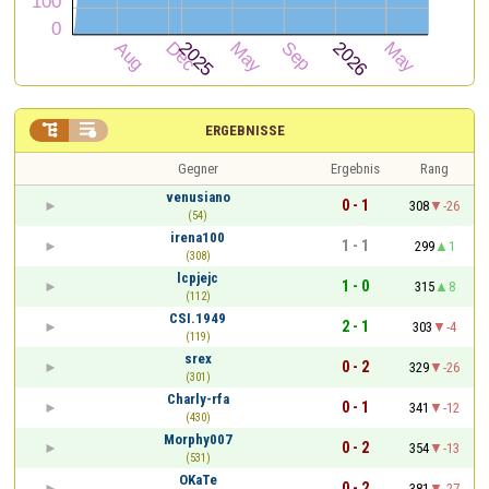


ERGEBNISSE
Gegner
Ergebnis
Rang
venusiano
0 - 1
308
-26
(54)
irena100
1 - 1
299
1
(308)
lcpjejc
1 - 0
315
8
(112)
CSI.1949
2 - 1
303
-4
(119)
srex
0 - 2
329
-26
(301)
Charly-rfa
0 - 1
341
-12
(430)
Morphy007
0 - 2
354
-13
(531)
OKaTe
0 - 2
381
-27