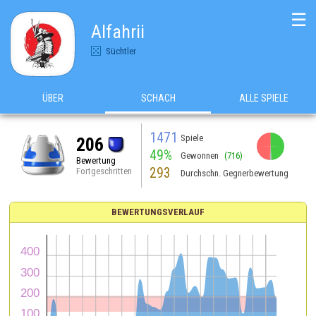
☰
Alfahrii
Süchtler
ÜBER
SCHACH
ALLE SPIELE
1471
Spiele
206
49%
Gewonnen
(716)
Bewertung
293
Fortgeschritten
Durchschn. Gegnerbewertung
BEWERTUNGSVERLAUF