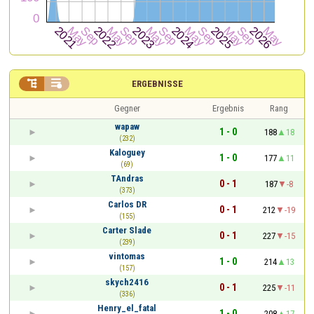


ERGEBNISSE
Gegner
Ergebnis
Rang
wapaw
1 - 0
188
18
(232)
Kaloguey
1 - 0
177
11
(69)
TAndras
0 - 1
187
-8
(373)
Carlos DR
0 - 1
212
-19
(155)
Carter Slade
0 - 1
227
-15
(239)
vintomas
1 - 0
214
13
(157)
skych2416
0 - 1
225
-11
(336)
Henry_el_fatal
1 - 0
208
17