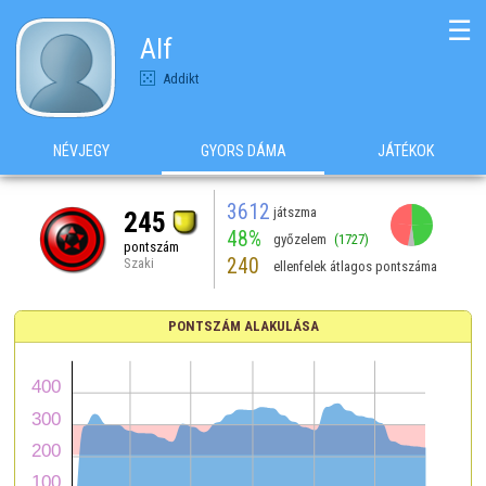
☰
Alf
Addikt
NÉVJEGY
GYORS DÁMA
JÁTÉKOK
3612
játszma
245
48%
győzelem
(1727)
pontszám
240
Szaki
ellenfelek átlagos pontszáma
PONTSZÁM ALAKULÁSA