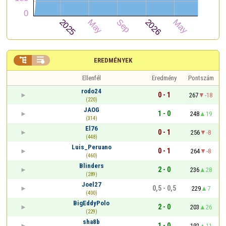


EREDMÉNYEK
Ellenfél
Eredmény
Pontszám
rodo24
0 - 1
267
-18
(220)
JAOG
1 - 0
248
19
(314)
El76
0 - 1
256
-8
(448)
Luis_Peruano
0 - 1
264
-8
(460)
Blinders
2 - 0
236
28
(289)
Joel27
0,5 - 0,5
229
7
(400)
BigEddyPolo
2 - 0
203
26
(229)
sha8b
1 - 0
192
11