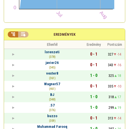


EREDMÉNYEK
Ellenfél
Eredmény
Pontszám
lorenzeti
0 - 1
327
-14
(378)
javier26
0 - 1
343
-16
(345)
vexter8
1 - 0
325
18
(361)
Wagner57
0 - 1
335
-10
(461)
BJ
1 - 0
318
17
(348)
.57
1 - 0
299
19
(376)
buzzo
0 - 1
313
-14
(359)
Muhammad Farooq
1 - 0
297
16