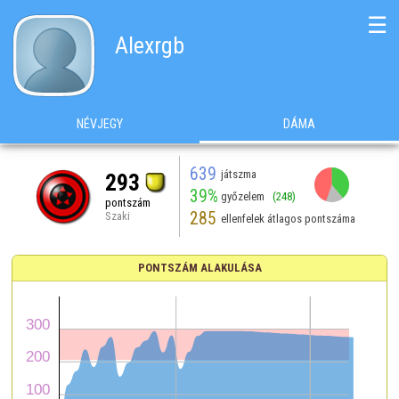
☰
Alexrgb
NÉVJEGY
DÁMA
639
játszma
293
39%
győzelem
(248)
pontszám
285
Szaki
ellenfelek átlagos pontszáma
PONTSZÁM ALAKULÁSA