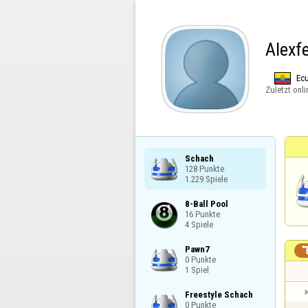
Alexf
Ec
Zuletzt onli
Schach

128 Punkte

1.229 Spiele
8-Ball Pool

16 Punkte

4 Spiele
Pawn7

0 Punkte

1 Spiel
Freestyle Schach

0 Punkte
