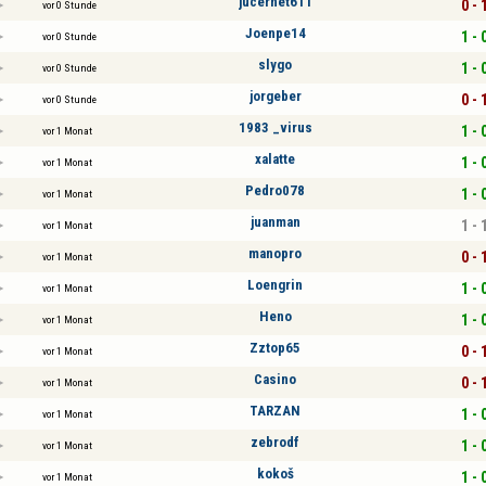
jucernet611
0 - 
vor 0 Stunde
Joenpe14
1 - 
vor 0 Stunde
slygo
1 - 
vor 0 Stunde
jorgeber
0 - 
vor 0 Stunde
1983 _virus
1 - 
vor 1 Monat
xalatte
1 - 
vor 1 Monat
Pedro078
1 - 
vor 1 Monat
juanman
1 - 
vor 1 Monat
manopro
0 - 
vor 1 Monat
Loengrin
1 - 
vor 1 Monat
Heno
1 - 
vor 1 Monat
Zztop65
0 - 
vor 1 Monat
Casino
0 - 
vor 1 Monat
TARZAN
1 - 
vor 1 Monat
zebrodf
1 - 
vor 1 Monat
kokoš
1 - 
vor 1 Monat