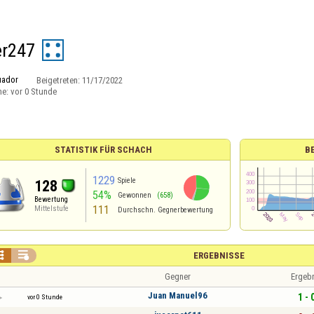
er247
uador
Beigetreten:
11/17/2022
ne:
vor 0 Stunde
STATISTIK FÜR SCHACH
B
1229
Spiele
128
54%
Gewonnen
(658)
Bewertung
111
Mittelstufe
Durchschn. Gegnerbewertung


ERGEBNISSE
Gegner
Ergeb
Juan Manuel96
1 - 
vor 0 Stunde