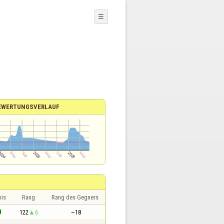
☰
EWERTUNGSVERLAUF
nis
Rang
Rang des Gegners
0
122
6
~18