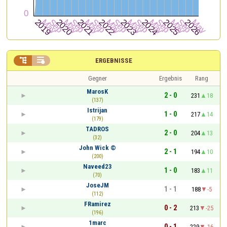


ERGEBNISSE
Gegner
Ergebnis
Rang
MarosK
2 - 0
231
18
(137)
Istrijan
1 - 0
217
14
(179)
TADROS
2 - 0
204
13
(32)
John Wick ©
2 - 1
194
10
(200)
Naveed23
1 - 0
183
11
(70)
JoseJM
1 - 1
188
-5
(112)
FRamirez
0 - 2
213
-25
(196)
1marc
0 - 1
229
-16