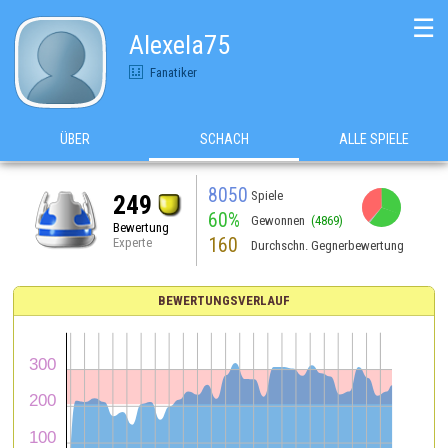
☰
Alexela75
Fanatiker
ÜBER
SCHACH
ALLE SPIELE
8050
Spiele
249
60%
Gewonnen
(4869)
Bewertung
160
Experte
Durchschn. Gegnerbewertung
BEWERTUNGSVERLAUF