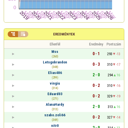


EREDMÉNYEK
Ellenfél
Eredmény
Pontszám
Mss
0 - 1
293
-13
(260)
Letsgobrandon
0 - 3
310
-17
(348)
Elias486
2 - 0
294
16
(299)
vingiu
0 - 2
310
-16
(314)
Eduard03
0 - 2
329
-19
(271)
AlanaHardy
2 - 0
313
16
(313)
szabo.zoli66
0 - 2
327
-14
(369)
nitr0
2 - 0
314
13