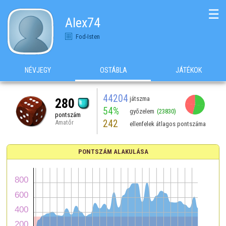
☰
Alex74
Fod-Isten
NÉVJEGY
OSTÁBLA
JÁTÉKOK
44204
játszma
280
54%
győzelem
(23830)
pontszám
242
Amatőr
ellenfelek átlagos pontszáma
PONTSZÁM ALAKULÁSA