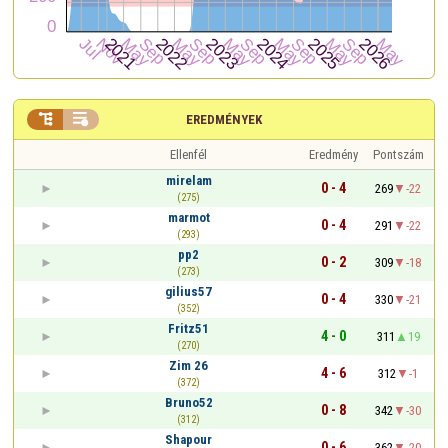


EREDMÉNYEK
Ellenfél
Eredmény
Pontszám
mirelam
0 - 4
269
-22
(275)
marmot
0 - 4
291
-22
(293)
pp2
0 - 2
309
-18
(273)
gilius57
0 - 4
330
-21
(352)
Fritz51
4 - 0
311
19
(270)
Zim 26
4 - 6
312
-1
(372)
Bruno52
0 - 8
342
-30
(312)
Shapour
0 - 6
362
-20