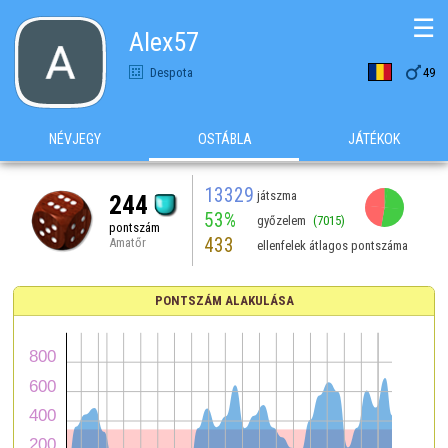
☰
Alex57

Despota
49
NÉVJEGY
OSTÁBLA
JÁTÉKOK
13329
játszma
244
53%
győzelem
(7015)
pontszám
433
Amatőr
ellenfelek átlagos pontszáma
PONTSZÁM ALAKULÁSA