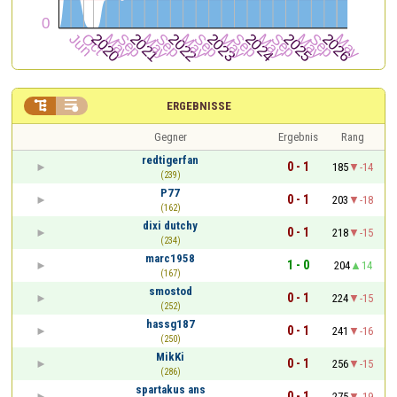


ERGEBNISSE
Gegner
Ergebnis
Rang
redtigerfan
0 - 1
185
-14
(239)
P77
0 - 1
203
-18
(162)
dixi dutchy
0 - 1
218
-15
(234)
marc1958
1 - 0
204
14
(167)
smostod
0 - 1
224
-15
(252)
hassg187
0 - 1
241
-16
(250)
MikKi
0 - 1
256
-15
(286)
spartakus ans
0 - 1
275
-19