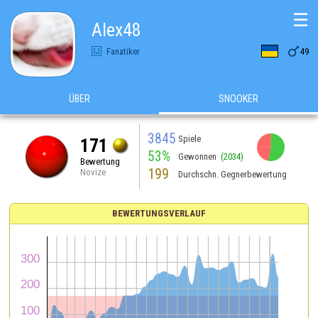
☰
Alex48

Fanatiker
49
ÜBER
SNOOKER
3845
Spiele
171
53%
Gewonnen
(2034)
Bewertung
199
Novize
Durchschn. Gegnerbewertung
BEWERTUNGSVERLAUF