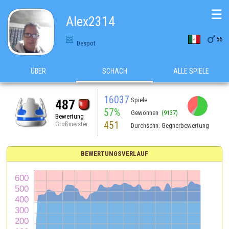
☰
Alex2314

56
Despot
ÜBER
SCHACH
ALLE SPIELE
16037
Spiele
487
57%
Gewonnen
(9137)
Bewertung
451
Großmeister
Durchschn. Gegnerbewertung
BEWERTUNGSVERLAUF