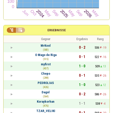


ERGEBNISSE
Gegner
Ergebnis
Rang
MrKool
0 - 2
506
-19
(583)
O Mago de Riga
0 - 1
522
-16
(515)
myfirst
1 - 0
509
13
(437)
Chepo
0 - 1
535
-26
(288)
PEDROLIAS
1 - 0
523
12
(426)
Dagol
0 - 2
586
-26
(564)
Koraykorhan
1 - 1
538
-4
(476)
TZAR_VELIKI
0 - 1
569
-20