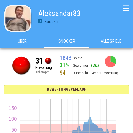
☰
Aleksandar83
Fanatiker
ÜBER
SNOOKER
ALLE SPIELE
1848
Spiele
31
31%
Gewonnen
(582)
Bewertung
94
Anfänger
Durchschn. Gegnerbewertung
BEWERTUNGSVERLAUF