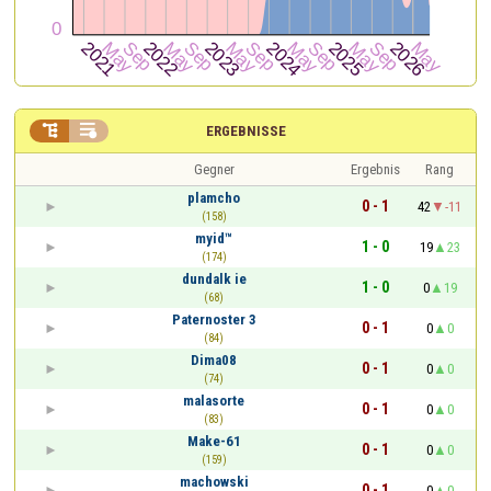


ERGEBNISSE
Gegner
Ergebnis
Rang
plamcho
0 - 1
42
-11
(158)
myid™
1 - 0
19
23
(174)
dundalk ie
1 - 0
0
19
(68)
Paternoster 3
0 - 1
0
0
(84)
Dima08
0 - 1
0
0
(74)
malasorte
0 - 1
0
0
(83)
Make-61
0 - 1
0
0
(159)
machowski
0 - 1
0
0