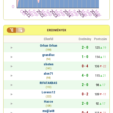


EREDMÉNYEK
Ellenfél
Eredmény
Pontszám
Orhan Orhan
2 - 0
125
19
(198)
grandluc
1 - 0
114
11
(94)
shoten
0 - 4
136
-22
(141)
alon71
4 - 0
115
21
(98)
RIFATAKBAS
2 - 0
98
17
(113)
Lorens12
0 - 2
109
-11
(222)
Hacce
2 - 0
92
17
(109)
muğla48
0 - 4
113
-21