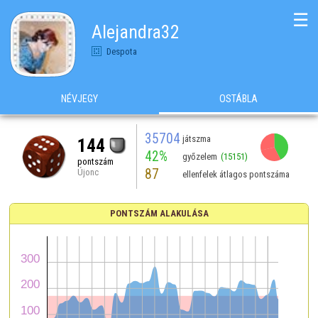
☰
Alejandra32
Despota
NÉVJEGY
OSTÁBLA
35704
játszma
144
42%
győzelem
(15151)
pontszám
87
Újonc
ellenfelek átlagos pontszáma
PONTSZÁM ALAKULÁSA