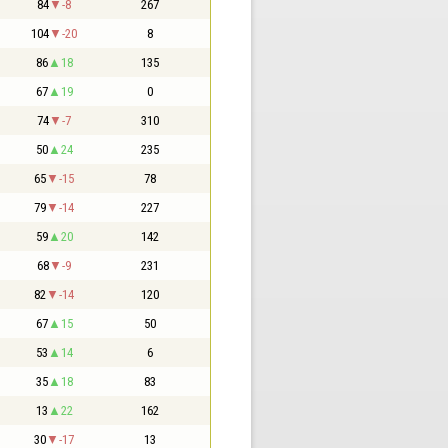
84
-8
267
104
-20
8
86
18
135
67
19
0
74
-7
310
50
24
235
65
-15
78
79
-14
227
59
20
142
68
-9
231
82
-14
120
67
15
50
53
14
6
35
18
83
13
22
162
30
-17
13