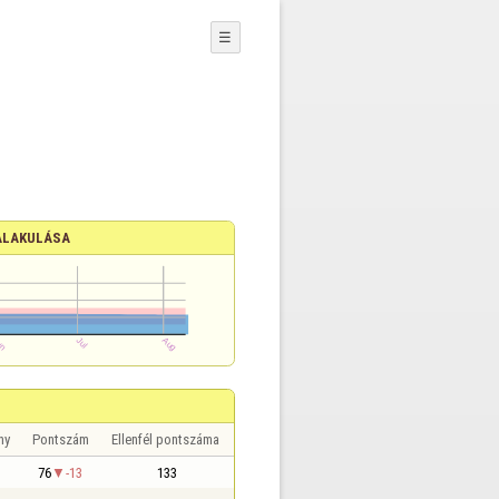
☰
ALAKULÁSA
ny
Pontszám
Ellenfél pontszáma
76
-13
133