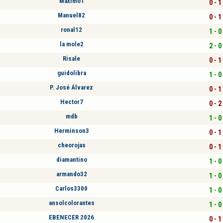
Maximo1
0 - 1
Manuel82
0 - 1
ronal12
1 - 0
la mole2
2 - 0
Risale
0 - 1
guidolibra
1 - 0
P. José Álvarez
0 - 1
Hector7
0 - 2
mdb
1 - 0
Herminson3
0 - 1
cheorojas
0 - 1
diamantino
1 - 0
armando32
1 - 0
Carlos3300
1 - 0
ansolcolorantes
1 - 0
EBENECER 2026
0 - 1