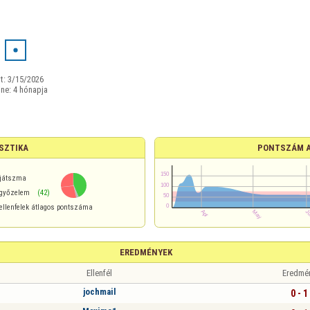
t:
3/15/2026
ine:
4 hónapja
SZTIKA
PONTSZÁM 
játszma
győzelem
(42)
ellenfelek átlagos pontszáma
EREDMÉNYEK
Ellenfél
Eredmé
jochmail
0 - 1