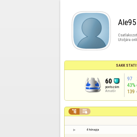
Ale95
Csatlakozot
Utoljára onl
SAKK STATI
97
60
43%
pontszám
139
Amatőr


4 hónapja