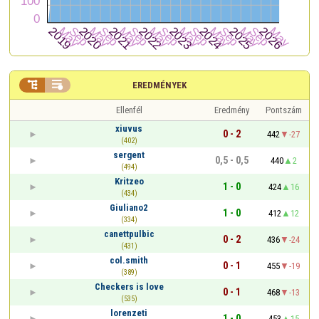


EREDMÉNYEK
Ellenfél
Eredmény
Pontszám
xiuvus
0 - 2
442
-27
(402)
sergent
0,5 - 0,5
440
2
(494)
Kritzeo
1 - 0
424
16
(434)
Giuliano2
1 - 0
412
12
(334)
canettpulbic
0 - 2
436
-24
(431)
col.smith
0 - 1
455
-19
(389)
Checkers is love
0 - 1
468
-13
(535)
lorenzeti
1 - 0
453
15