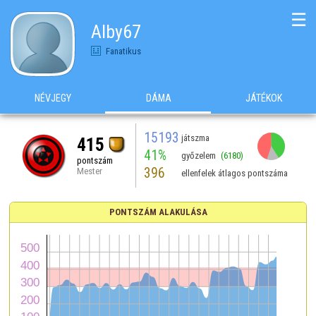
☰
Alby67
Fanatikus
NÉVJEGY
DÁMA
JÁTÉKOK
15193
játszma
415
41%
győzelem
(6180)
pontszám
396
Mester
ellenfelek átlagos pontszáma
PONTSZÁM ALAKULÁSA