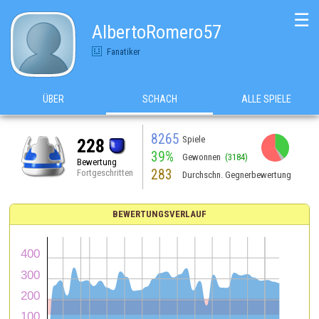
☰
AlbertoRomero57
Fanatiker
ÜBER
SCHACH
ALLE SPIELE
8265
Spiele
228
39%
Gewonnen
(3184)
Bewertung
283
Fortgeschritten
Durchschn. Gegnerbewertung
BEWERTUNGSVERLAUF