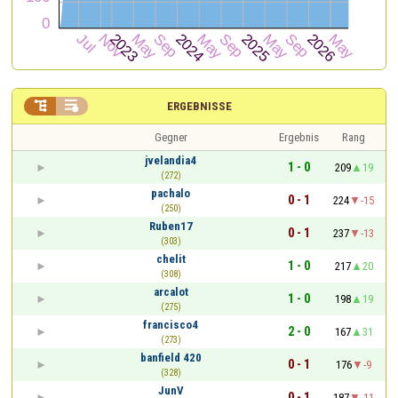


ERGEBNISSE
Gegner
Ergebnis
Rang
jvelandia4
1 - 0
209
19
(272)
pachalo
0 - 1
224
-15
(250)
Ruben17
0 - 1
237
-13
(303)
chelit
1 - 0
217
20
(308)
arcalot
1 - 0
198
19
(275)
francisco4
2 - 0
167
31
(273)
banfield 420
0 - 1
176
-9
(328)
JunV
0 - 1
187
-11