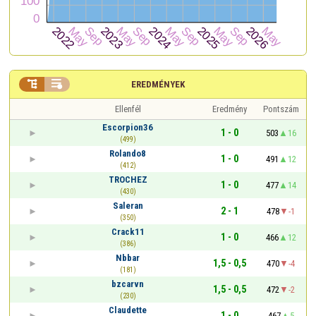


EREDMÉNYEK
Ellenfél
Eredmény
Pontszám
Escorpion36
1 - 0
503
16
(499)
Rolando8
1 - 0
491
12
(412)
TROCHEZ
1 - 0
477
14
(430)
Saleran
2 - 1
478
-1
(350)
Crack11
1 - 0
466
12
(386)
Nbbar
1,5 - 0,5
470
-4
(181)
bzcarvn
1,5 - 0,5
472
-2
(230)
Claudette
1 - 0
467
5