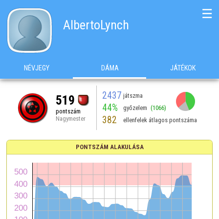
☰
AlbertoLynch
NÉVJEGY
DÁMA
JÁTÉKOK
2437
játszma
519
44%
győzelem
(1066)
pontszám
382
Nagymester
ellenfelek átlagos pontszáma
PONTSZÁM ALAKULÁSA