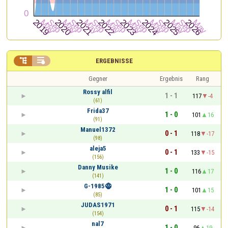


ERGEBNISSE
Gegner
Ergebnis
Rang
Rossy alfil
1 - 1
117
-4
(61)
Frida37
1 - 0
101
16
(91)
Manuel1372
0 - 1
118
-17
(98)
aleja5
0 - 1
133
-15
(156)
Danny Musike
1 - 0
116
17
(141)
G-1985🧌
1 - 0
101
15
(85)
JUDAS1971
0 - 1
115
-14
(154)
nal7
1 - 0
96
19