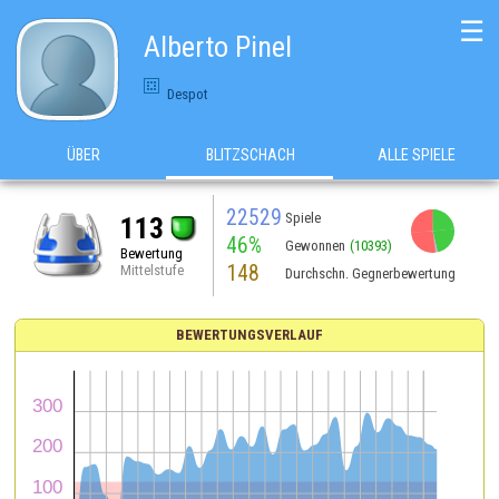
☰
Alberto Pinel
Despot
ÜBER
BLITZSCHACH
ALLE SPIELE
22529
Spiele
113
46%
Gewonnen
(10393)
Bewertung
148
Mittelstufe
Durchschn. Gegnerbewertung
BEWERTUNGSVERLAUF