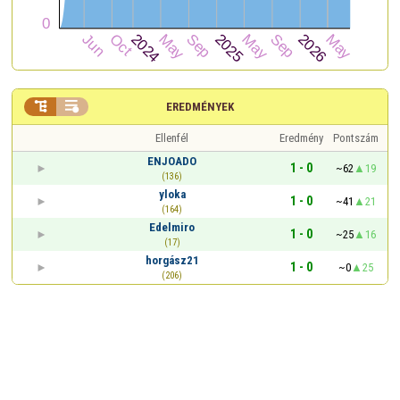


EREDMÉNYEK
Ellenfél
Eredmény
Pontszám
ENJOADO
1 - 0
~62
19
(136)
yloka
1 - 0
~41
21
(164)
Edelmiro
1 - 0
~25
16
(17)
horgász21
1 - 0
~0
25
(206)