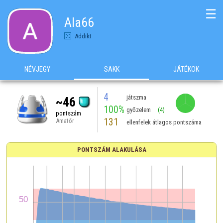
☰
Ala66
Addikt
NÉVJEGY
SAKK
JÁTÉKOK
4
játszma
~46
100%
győzelem
(4)
pontszám
131
Amatőr
ellenfelek átlagos pontszáma
PONTSZÁM ALAKULÁSA