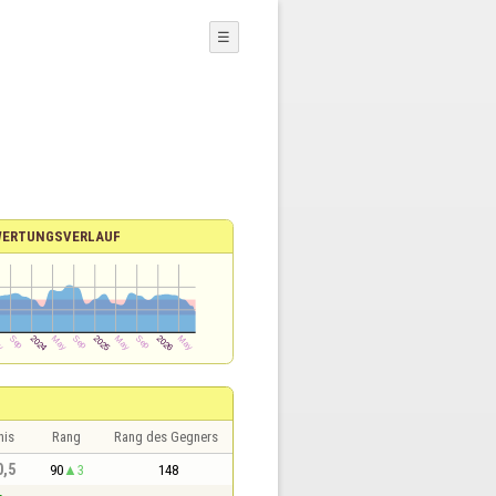
☰
WERTUNGSVERLAUF
nis
Rang
Rang des Gegners
0,5
90
3
148