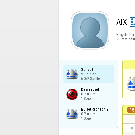
AlX
Beigetreten
Zuletzt onli
Schach

93 Punkte

6.072 Spiele
Damespiel

0 Punkte

1 Spiel
Bullet-Schach 2


0 Punkte

1 Spiel