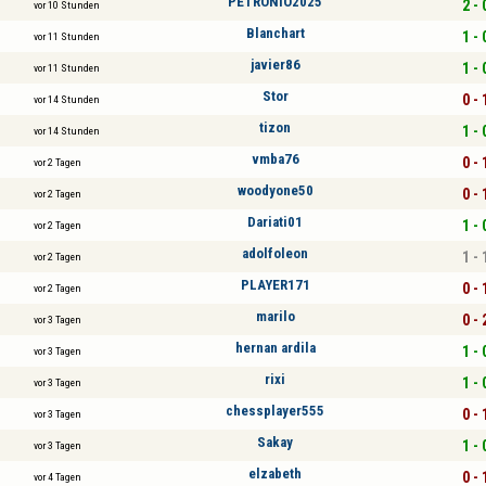
PETRONIO2025
2 - 
vor 10 Stunden
Blanchart
1 - 
vor 11 Stunden
javier86
1 - 
vor 11 Stunden
Stor
0 - 
vor 14 Stunden
tizon
1 - 
vor 14 Stunden
vmba76
0 - 
vor 2 Tagen
woodyone50
0 - 
vor 2 Tagen
Dariati01
1 - 
vor 2 Tagen
adolfoleon
1 - 
vor 2 Tagen
PLAYER171
0 - 
vor 2 Tagen
marilo
0 - 
vor 3 Tagen
hernan ardila
1 - 
vor 3 Tagen
rixi
1 - 
vor 3 Tagen
chessplayer555
0 - 
vor 3 Tagen
Sakay
1 - 
vor 3 Tagen
elzabeth
0 - 
vor 4 Tagen