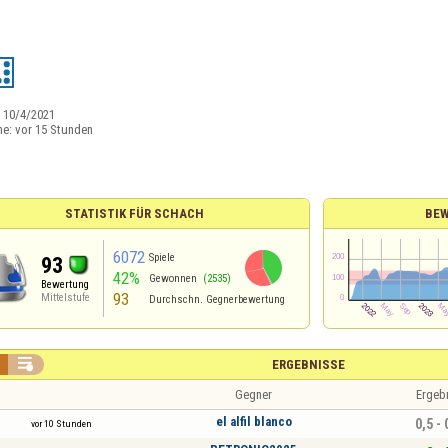
:
10/4/2021
ne:
vor 15 Stunden
STATISTIK FÜR SCHACH
BE
6072
Spiele
93
42%
Gewonnen
(2535)
Bewertung
93
Mittelstufe
Durchschn. Gegnerbewertung

ERGEBNISSE
Gegner
Ergeb
el alfil blanco
0,5 - 
vor 10 Stunden