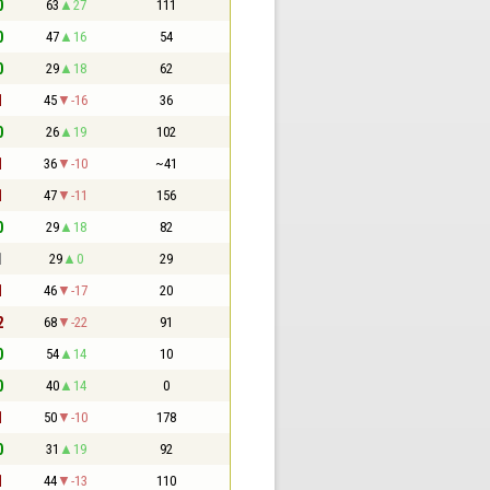
0
63
27
111
0
47
16
54
0
29
18
62
1
45
-16
36
0
26
19
102
1
36
-10
~41
1
47
-11
156
0
29
18
82
1
29
0
29
1
46
-17
20
2
68
-22
91
0
54
14
10
0
40
14
0
1
50
-10
178
0
31
19
92
1
44
-13
110