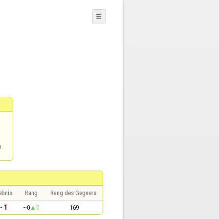
☰
g
ebnis
Rang
Rang des Gegners
- 1
~0
0
169