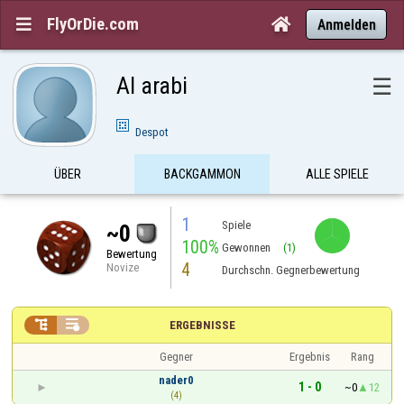
FlyOrDie.com


Anmelden
Al arabi
☰
Despot
ÜBER
BACKGAMMON
ALLE SPIELE
1
Spiele
~0
100%
Gewonnen
(1)
Bewertung
4
Novize
Durchschn. Gegnerbewertung


ERGEBNISSE
Gegner
Ergebnis
Rang
nader0
1 - 0
~0
12
(4)