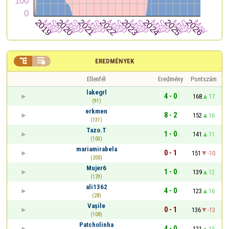


EREDMÉNYEK
Ellenfél
Eredmény
Pontszám
lakegrl
4 - 0
168
17
(91)
erkmen
8 - 2
152
16
(131)
Tazo.T
1 - 0
141
11
(103)
mariamirabela
0 - 1
151
-10
(200)
Mujer6
1 - 0
139
12
(129)
ali1362
4 - 0
123
16
(28)
Vașile
0 - 1
136
-13
(108)
Patcholinha
4 - 0
121
15