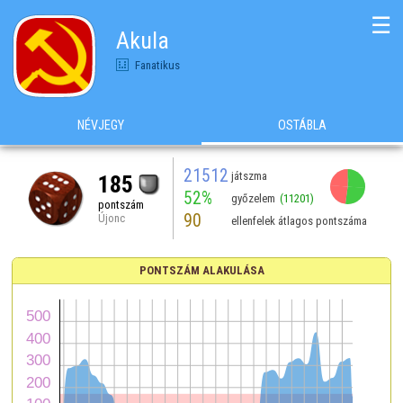
☰
Akula
Fanatikus
NÉVJEGY
OSTÁBLA
21512
játszma
185
52%
győzelem
(11201)
pontszám
90
Újonc
ellenfelek átlagos pontszáma
PONTSZÁM ALAKULÁSA