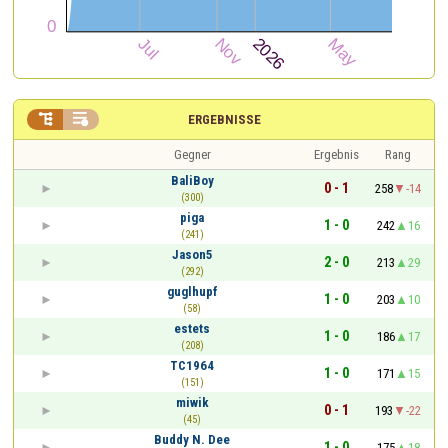


ERGEBNISSE
Gegner
Ergebnis
Rang
BaliBoy
0 - 1
258
-14
(300)
piga
1 - 0
242
16
(241)
Jason5
2 - 0
213
29
(292)
guglhupf
1 - 0
203
10
(58)
estets
1 - 0
186
17
(208)
TC1964
1 - 0
171
15
(151)
miwik
0 - 1
193
-22
(45)
Buddy N. Dee
1 - 0
175
18