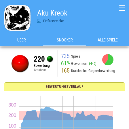
☰
Aku Kreok
Einflussreiche
ÜBER
SNOOKER
ALLE SPIELE
735
Spiele
220
61%
Gewonnen
(445)
Bewertung
165
Amateur
Durchschn. Gegnerbewertung
BEWERTUNGSVERLAUF