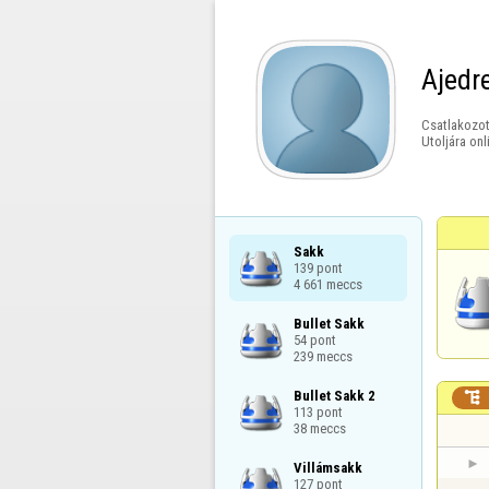
Ajedr
Csatlakozot
Utoljára onl
Sakk

139 pont

4 661 meccs
Bullet Sakk

54 pont

239 meccs
Bullet Sakk 2


113 pont

38 meccs
Villámsakk

127 pont
