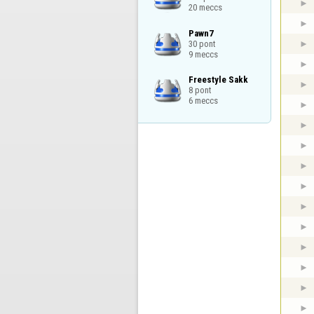
20 meccs
Pawn7

30 pont

9 meccs
Freestyle Sakk

8 pont

6 meccs