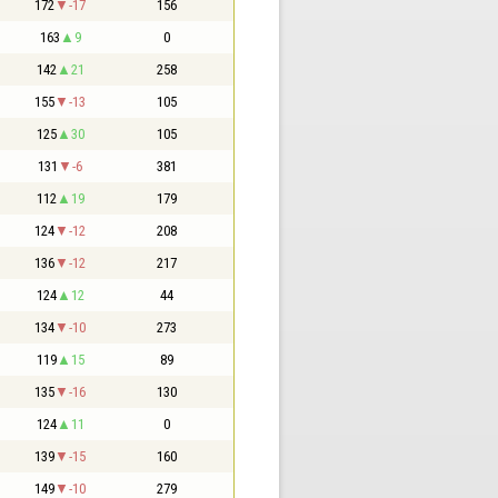
172
-17
156
163
9
0
142
21
258
155
-13
105
125
30
105
131
-6
381
112
19
179
124
-12
208
136
-12
217
124
12
44
134
-10
273
119
15
89
135
-16
130
124
11
0
139
-15
160
149
-10
279