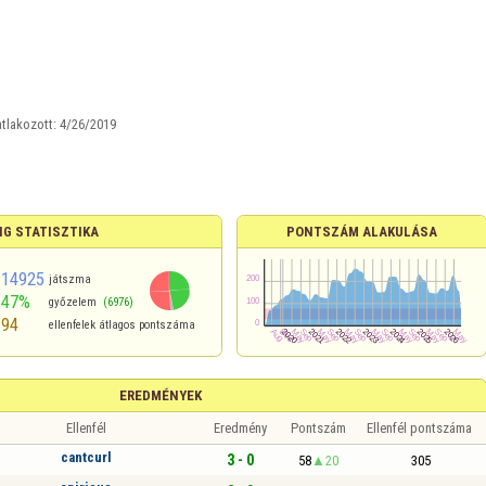
tlakozott:
4/26/2019
NG STATISZTIKA
PONTSZÁM ALAKULÁSA
14925
játszma
47%
győzelem
(6976)
94
ellenfelek átlagos pontszáma
EREDMÉNYEK
Ellenfél
Eredmény
Pontszám
Ellenfél pontszáma
cantcurl
3 - 0
58
20
305