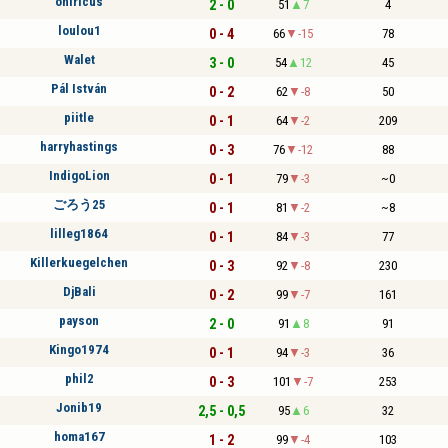
oniricus
2 - 0
51
7
4
loulou1
0 - 4
66
-15
78
Walet
3 - 0
54
12
45
Pál István
0 - 2
62
-8
50
piitle
0 - 1
64
-2
209
harryhastings
0 - 3
76
-12
88
IndigoLion
0 - 1
79
-3
~0
ごろう25
0 - 1
81
-2
~8
lilleg1864
0 - 1
84
-3
77
Killerkuegelchen
0 - 3
92
-8
230
DjBali
0 - 2
99
-7
161
payson
2 - 0
91
8
91
Kingo1974
0 - 1
94
-3
36
phil2
0 - 3
101
-7
253
Jonib19
2,5 - 0,5
95
6
32
homa167
1 - 2
99
-4
103