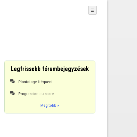
☰
Legfrissebb fórumbejegyzések
Plantatage fréquent

Progression du score

Még több »