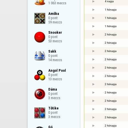
4 napja
1 063 meccs
1 hónapja
Amőba

0 pont

1 hónapja
59 meccs
1 hónapja
Snooker

2 hónapja
0 pont

53 meccs
2 hónapja
Sakk

2 hónapja
0 pont

2 hónapja
14 meccs
2 hónapja
Angol Pool

0 pont

2 hónapja
13 meccs
2 hónapja
Dáma

2 hónapja
0 pont

3 meccs
2 hónapja
Tőtike

2 hónapja
0 pont

3 meccs
2 hónapja
2 hónapja
Gó
