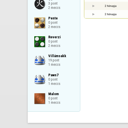
3 pont

2 hónapja
2 meccs
2 hónapja
Pente

0 pont

2 meccs
Reverzi

0 pont

2 meccs
Villámsakk

19 pont

1 meccs
Pawn7

0 pont

1 meccs
Malom

0 pont

1 meccs