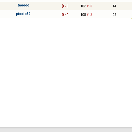
teoooo
0 - 1
102
-3
14
piccio50
0 - 1
105
-3
95