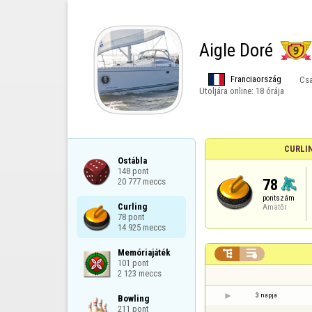
Aigle Doré
Franciaország
Csa
Utoljára online:
18 órája
CURLI
Ostábla

148 pont

78
20 777 meccs
pontszám
Curling

Amatőr
78 pont

14 925 meccs
Memóriajáték



101 pont

2 123 meccs
3 napja
Bowling

211 pont
