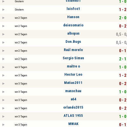
cstbhd51
1 - 0
Gestern
luisfco1
1 - 2
Gestern
Hanson
2 - 0
vor 2 Tagen
deiesomario
0 - 2
vor 2 Tagen
albopas
0,5 - 0
vor 2 Tagen
Don.Bugs
0,5 - 0
vor 2 Tagen
Raúl morelo
0 - 1
vor 2 Tagen
Sergio Simas
2 - 1
vor 2 Tagen
maître o
1 - 0
vor 3 Tagen
Hector Leo
1 - 2
vor 3 Tagen
Matias2011
0 - 2
vor 3 Tagen
manochau
1 - 0
vor 3 Tagen
a64
0 - 2
vor 3 Tagen
orlando2015
0 - 2
vor 3 Tagen
ATLAS 1955
1 - 0
vor 3 Tagen
MWAK
0 - 1
vor 3 Tagen