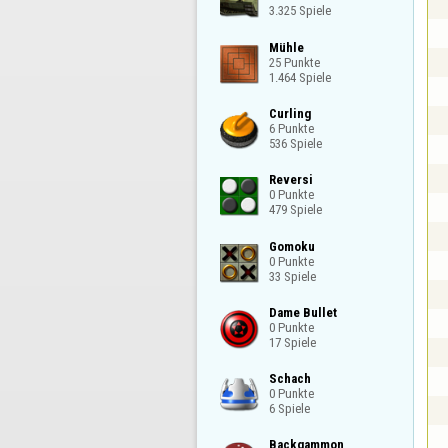
3.325 Spiele
Mühle

25 Punkte

1.464 Spiele
Curling

6 Punkte

536 Spiele
Reversi

0 Punkte

479 Spiele
Gomoku

0 Punkte

33 Spiele
Dame Bullet

0 Punkte

17 Spiele
Schach

0 Punkte

6 Spiele
Backgammon
