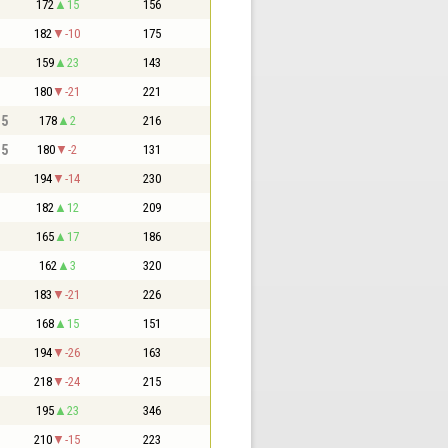
172
15
156
182
-10
175
159
23
143
180
-21
221
,5
178
2
216
,5
180
-2
131
194
-14
230
182
12
209
165
17
186
162
3
320
183
-21
226
168
15
151
194
-26
163
218
-24
215
195
23
346
210
-15
223