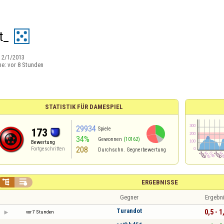
t_
:
2/1/2013
ne:
vor 8 Stunden
STATISTIK FÜR DAMESPIEL
29934
Spiele
173
34%
Gewonnen
(10162)
Bewertung
208
Fortgeschritten
Durchschn. Gegnerbewertung


ERGEBNISSE
Gegner
Ergebn
Turandot
0,5 - 1
vor 7 Stunden