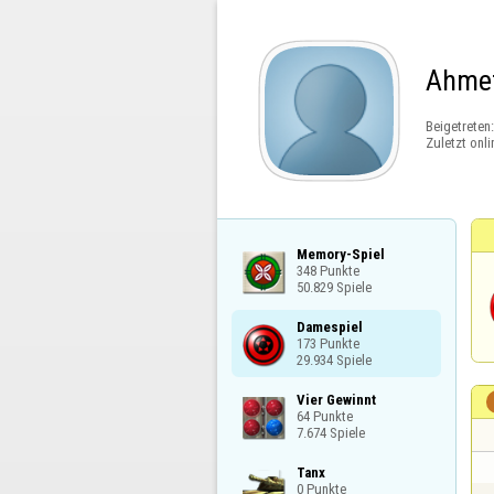
Ahme
Beigetreten
Zuletzt onli
Memory-Spiel

348 Punkte

50.829 Spiele
Damespiel

173 Punkte

29.934 Spiele
Vier Gewinnt

64 Punkte

7.674 Spiele
Tanx

0 Punkte
