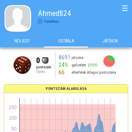
☰
Ahmed824
Fanatikus
NÉVJEGY
OSTÁBLA
JÁTÉKOK
8691
játszma
0
24%
győzelem
(2121)
pontszám
66
Újonc
ellenfelek átlagos pontszáma
PONTSZÁM ALAKULÁSA