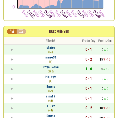


EREDMÉNYEK
Ellenfél
Eredmény
Pontszám
claire
0 - 1
0
0
(50)
marie30
0 - 2
15
-15
(8)
Royal Rose
1 - 0
0
15
(102)
Heidy9
0 - 1
0
0
(0)
Emma
0 - 1
0
0
(57)
cira17
0 - 1
0
0
(68)
TIF92
0 - 2
10
-10
(44)
Emma
0 - 1
20
-10