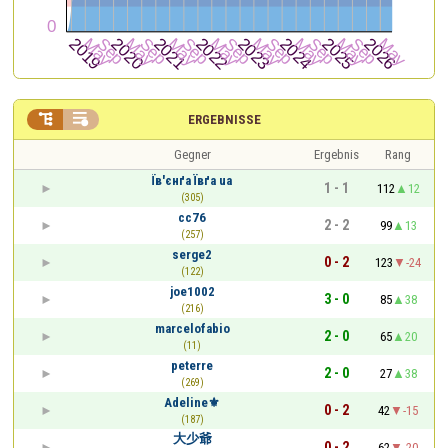


ERGEBNISSE
Gegner
Ergebnis
Rang
Їв'єнґа Ївґа ua
1 - 1
112
12
(305)
cc76
2 - 2
99
13
(257)
serge2
0 - 2
123
-24
(122)
joe1002
3 - 0
85
38
(216)
marcelofabio
2 - 0
65
20
(11)
peterre
2 - 0
27
38
(269)
Adeline⚜
0 - 2
42
-15
(187)
大少爺
0 - 2
62
-20