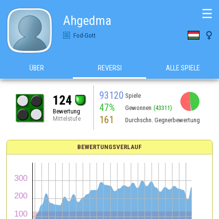
☰
Ahgedma

Fod-Gott
ÜBER
REVERSI
ALLE SPIELE
93120
Spiele
124
47%
Gewonnen
(43311)
Bewertung
161
Mittelstufe
Durchschn. Gegnerbewertung
BEWERTUNGSVERLAUF