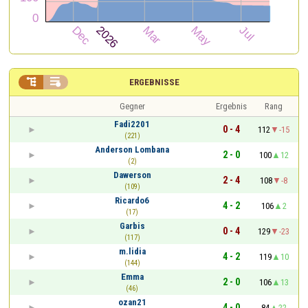


ERGEBNISSE
Gegner
Ergebnis
Rang
Fadi2201
0 - 4
112
-15
(221)
Anderson Lombana
2 - 0
100
12
(2)
Dawerson
2 - 4
108
-8
(109)
Ricardo6
4 - 2
106
2
(17)
Garbis
0 - 4
129
-23
(117)
m.lidia
4 - 2
119
10
(144)
Emma
2 - 0
106
13
(46)
ozan21
4 - 0
84
22