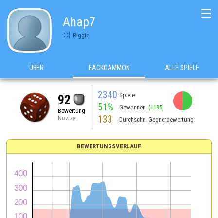
☰
Ahap7
Biggie
ÜBER
BACKGAMMON
ALLE SPIELE
2340
Spiele
92
51%
Gewonnen
(1195)
Bewertung
133
Novize
Durchschn. Gegnerbewertung
BEWERTUNGSVERLAUF