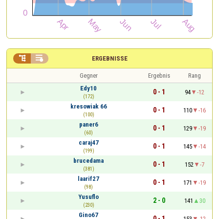


ERGEBNISSE
Gegner
Ergebnis
Rang
Edy10
0 - 1
94
-12
(172)
kresowiak 66
0 - 1
110
-16
(100)
paner6
0 - 1
129
-19
(60)
caraj47
0 - 1
145
-14
(199)
brucedama
0 - 1
152
-7
(381)
laarif27
0 - 1
171
-19
(98)
Yusuflo
2 - 0
141
30
(230)
Gino67
0 - 1
153
-12