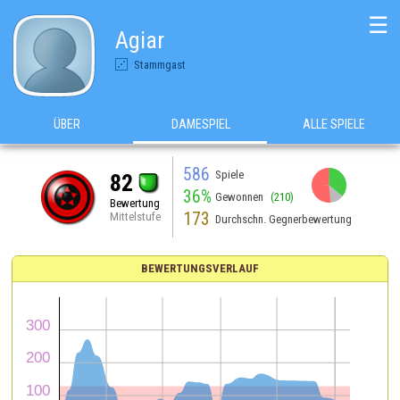
☰
Agiar
Stammgast
ÜBER
DAMESPIEL
ALLE SPIELE
586
Spiele
82
36%
Gewonnen
(210)
Bewertung
173
Mittelstufe
Durchschn. Gegnerbewertung
BEWERTUNGSVERLAUF