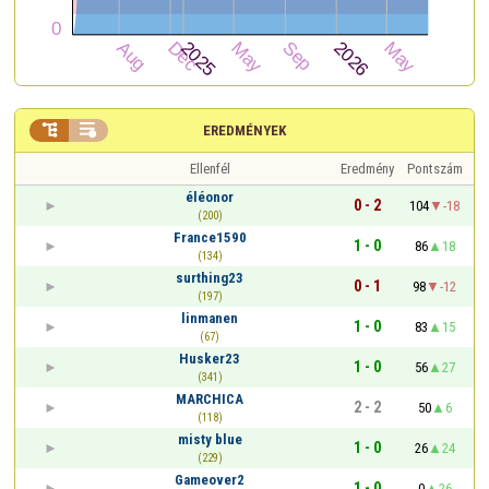


EREDMÉNYEK
Ellenfél
Eredmény
Pontszám
éléonor
0 - 2
104
-18
(200)
France1590
1 - 0
86
18
(134)
surthing23
0 - 1
98
-12
(197)
linmanen
1 - 0
83
15
(67)
Husker23
1 - 0
56
27
(341)
MARCHICA
2 - 2
50
6
(118)
misty blue
1 - 0
26
24
(229)
Gameover2
1 - 0
0
26