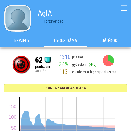
☰
AgIA
Törzsvendég
NÉVJEGY
GYORS DÁMA
JÁTÉKOK
1310
játszma
62
34%
győzelem
(440)
pontszám
113
Amatőr
ellenfelek átlagos pontszáma
PONTSZÁM ALAKULÁSA