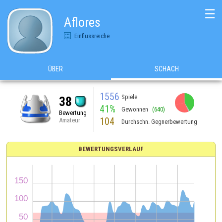
☰
Aflores
Einflussreiche
ÜBER
SCHACH
1556
Spiele
38
41%
Gewonnen
(640)
Bewertung
104
Amateur
Durchschn. Gegnerbewertung
BEWERTUNGSVERLAUF