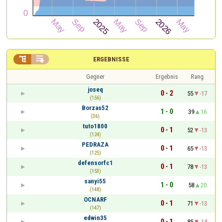


ERGEBNISSE
Gegner
Ergebnis
Rang
joseq
0 - 2
55
-17
(156)
Borzas52
1 - 0
39
16
(36)
tuto1800
0 - 1
52
-13
(124)
PEDRAZA
0 - 1
65
-13
(125)
defensorfc1
0 - 1
78
-13
(153)
sanyi55
1 - 0
58
20
(148)
OCNARF
0 - 1
71
-13
(147)
edwin35
0 - 1
85
-14