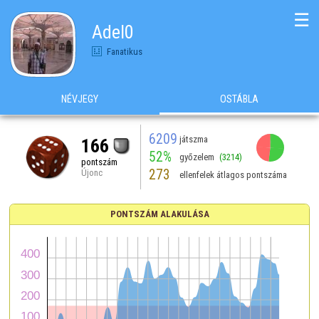
☰
Adel0
Fanatikus
NÉVJEGY
OSTÁBLA
6209
játszma
166
52%
győzelem
(3214)
pontszám
273
Újonc
ellenfelek átlagos pontszáma
PONTSZÁM ALAKULÁSA