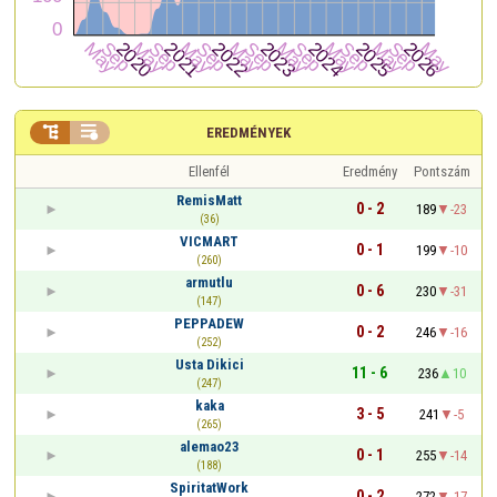


EREDMÉNYEK
Ellenfél
Eredmény
Pontszám
RemisMatt
0 - 2
189
-23
(36)
VICMART
0 - 1
199
-10
(260)
armutlu
0 - 6
230
-31
(147)
PEPPADEW
0 - 2
246
-16
(252)
Usta Dikici
11 - 6
236
10
(247)
kaka
3 - 5
241
-5
(265)
alemao23
0 - 1
255
-14
(188)
SpiritatWork
0 - 2
272
-17