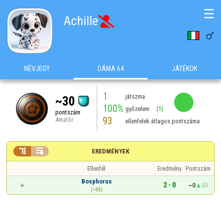
☰
Achille


NÉVJEGY
DÁMA 64
JÁTÉKOK
1
játszma
~30
100%
győzelem
(1)
pontszám
93
Amatőr
ellenfelek átlagos pontszáma


EREDMÉNYEK
Ellenfél
Eredmény
Pontszám
Bosphorus
2 - 0
~0
30
(~93)