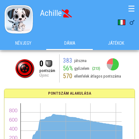
☰
Achille


NÉVJEGY
DÁMA
JÁTÉKOK
383
játszma
0
56%
győzelem
(213)
pontszám
570
Újonc
ellenfelek átlagos pontszáma
PONTSZÁM ALAKULÁSA