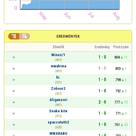


EREDMÉNYEK
Ellenfél
Eredmény
Pontszám
Minus/1
1 - 0
804
11
(697)
mwahima
1 - 1
803
1
(819)
hi.
1 - 0
798
5
(521)
Zohoor2
1 - 0
792
6
(537)
Aliganzori
2 - 0
777
15
(641)
Snake bite
1 - 0
771
6
(515)
spaccotutti2
1 - 0
761
10
(620)
MWARABU
1 - 0
753
8