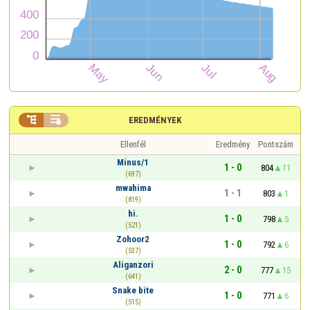


EREDMÉNYEK
Ellenfél
Eredmény
Pontszám
Minus/1
1 - 0
804
11
(697)
mwahima
1 - 1
803
1
(819)
hi.
1 - 0
798
5
(521)
Zohoor2
1 - 0
792
6
(537)
Aliganzori
2 - 0
777
15
(641)
Snake bite
1 - 0
771
6
(515)