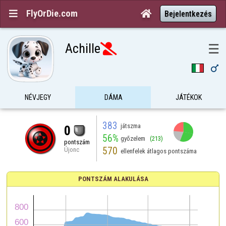
FlyOrDie.com


Bejelentkezés
Achille
☰


NÉVJEGY
DÁMA
JÁTÉKOK
383
játszma
0
56%
győzelem
(213)
pontszám
570
Újonc
ellenfelek átlagos pontszáma
PONTSZÁM ALAKULÁSA