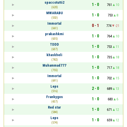
spaccotutti2
1 - 0
761
10
(620)
MWARABU
1 - 0
753
8
(553)
Immortal
0 - 1
774
-21
(661)
prakashkmi
1 - 0
764
10
(635)
TDDD
1 - 0
753
11
(637)
khaskheli
1 - 0
735
18
(782)
Muhammad777
1 - 0
717
18
(755)
Immortal
1 - 0
702
15
(691)
Leps
2 - 0
689
13
(516)
Frankygos
1 - 0
683
6
(437)
Red star
1 - 0
671
12
(584)
Leps
1 - 0
659
12
(574)