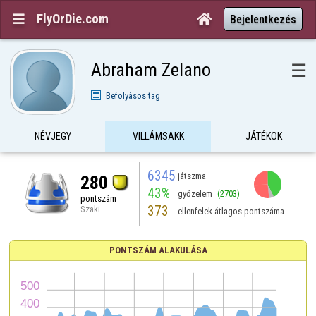
FlyOrDie.com


Bejelentkezés
Abraham Zelano
☰
Befolyásos tag
NÉVJEGY
VILLÁMSAKK
JÁTÉKOK
6345
játszma
280
43%
győzelem
(2703)
pontszám
373
Szaki
ellenfelek átlagos pontszáma
PONTSZÁM ALAKULÁSA