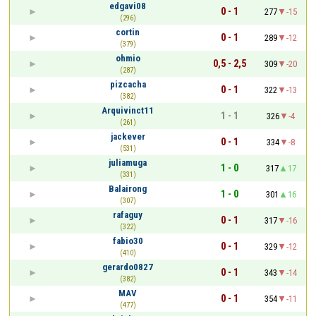
edgavi08
0 - 1
277
-15
(296)
cortin
0 - 1
289
-12
(379)
ohmio
0,5 - 2,5
309
-20
(287)
pizcacha
0 - 1
322
-13
(382)
Arquivinct11
1 - 1
326
-4
(261)
jackever
0 - 1
334
-8
(531)
juliamuga
1 - 0
317
17
(331)
Balairong
1 - 0
301
16
(307)
rafaguy
0 - 1
317
-16
(322)
fabio30
0 - 1
329
-12
(410)
gerardo0827
0 - 1
343
-14
(382)
MAV
0 - 1
354
-11
(477)