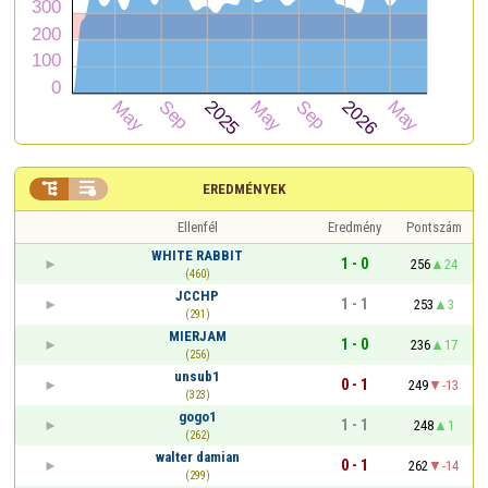


EREDMÉNYEK
Ellenfél
Eredmény
Pontszám
WHITE RABBIT
1 - 0
256
24
(460)
JCCHP
1 - 1
253
3
(291)
MIERJAM
1 - 0
236
17
(256)
unsub1
0 - 1
249
-13
(323)
gogo1
1 - 1
248
1
(262)
walter damian
0 - 1
262
-14
(299)