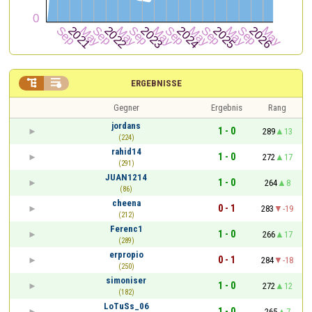


ERGEBNISSE
Gegner
Ergebnis
Rang
jordans
1 - 0
289
13
(224)
rahid14
1 - 0
272
17
(291)
JUAN1214
1 - 0
264
8
(86)
cheena
0 - 1
283
-19
(212)
Ferenc1
1 - 0
266
17
(289)
erpropio
0 - 1
284
-18
(250)
simoniser
1 - 0
272
12
(182)
LoTuSs_06
1 - 0
265
7