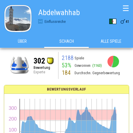
☰
Abdelwahhab

Einflussreiche
41
ÜBER
SCHACH
ALLE SPIELE
2188
Spiele
302
53%
Gewonnen
(1163)
Bewertung
184
Experte
Durchschn. Gegnerbewertung
BEWERTUNGSVERLAUF