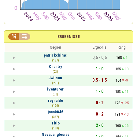


ERGEBNISSE
Gegner
Ergebnis
Rang
patrickchirac
0,5 - 0,5
165
1
(187)
Chantry
1 - 0
155
10
(23)
Jwilson
0,5 - 1,5
164
-9
(201)
iVenturer
1 - 0
153
11
(30)
reynaldo
0 - 2
178
-25
(170)
joao0846
0 - 2
191
-13
(367)
Titio
2 - 0
165
26
(188)
Nevada Iglesias
1 - 0
154
11