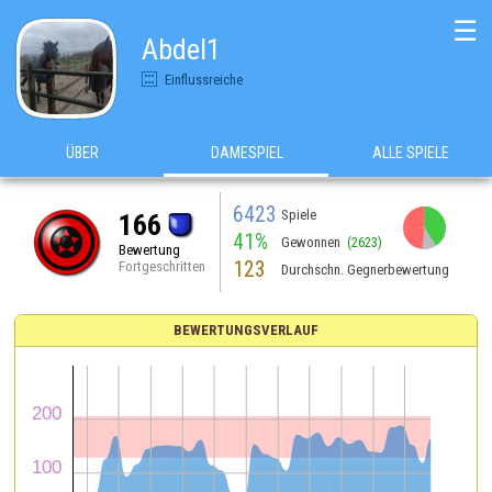
☰
Abdel1
Einflussreiche
ÜBER
DAMESPIEL
ALLE SPIELE
6423
Spiele
166
41%
Gewonnen
(2623)
Bewertung
123
Fortgeschritten
Durchschn. Gegnerbewertung
BEWERTUNGSVERLAUF