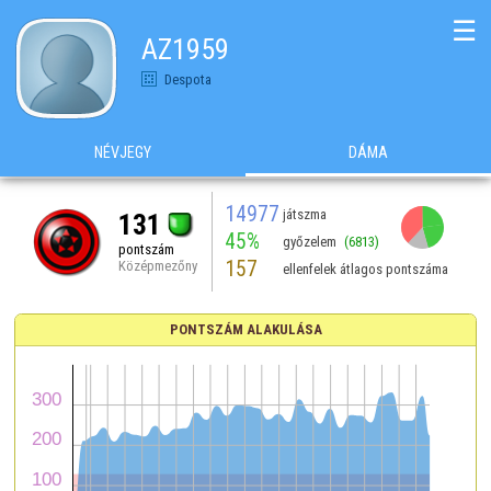
☰
AZ1959
Despota
NÉVJEGY
DÁMA
14977
játszma
131
45%
győzelem
(6813)
pontszám
157
Középmezőny
ellenfelek átlagos pontszáma
PONTSZÁM ALAKULÁSA