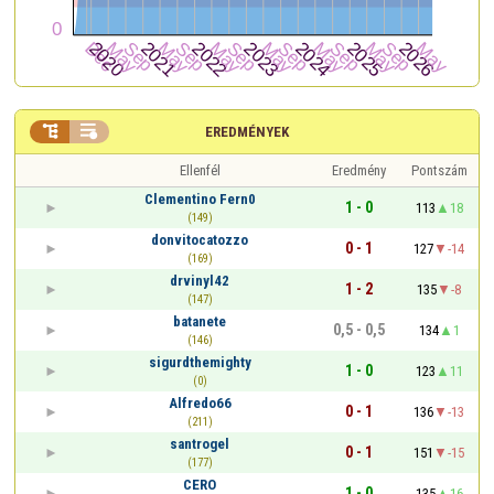


EREDMÉNYEK
Ellenfél
Eredmény
Pontszám
Clementino Fern0
1 - 0
113
18
(149)
donvitocatozzo
0 - 1
127
-14
(169)
drvinyl42
1 - 2
135
-8
(147)
batanete
0,5 - 0,5
134
1
(146)
sigurdthemighty
1 - 0
123
11
(0)
Alfredo66
0 - 1
136
-13
(211)
santrogel
0 - 1
151
-15
(177)
CERO
1 - 0
135
16