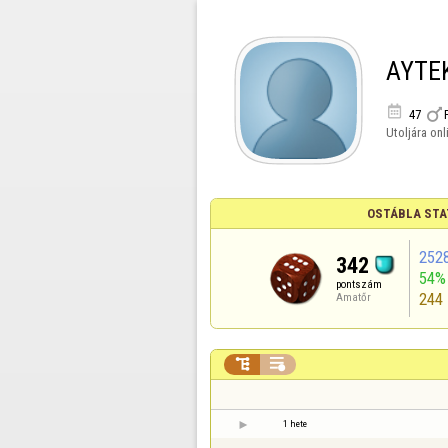
AYTE


47
Utoljára onl
OSTÁBLA STA
252
342
54%
pontszám
244
Amatőr


1 hete