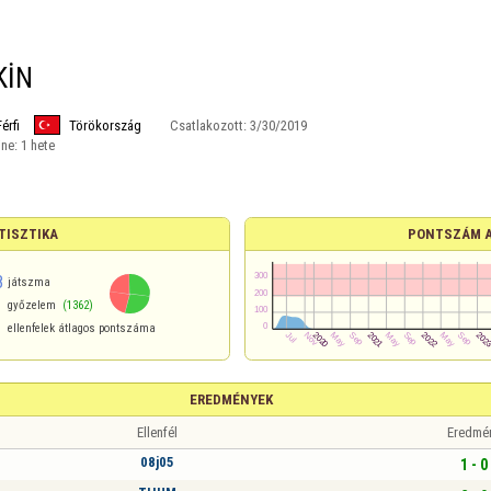
KİN
Férfi
Törökország
Csatlakozott:
3/30/2019
ine:
1 hete
TISZTIKA
PONTSZÁM 
8
játszma
győzelem
(1362)
ellenfelek átlagos pontszáma
EREDMÉNYEK
Ellenfél
Eredmé
08j05
1 - 0