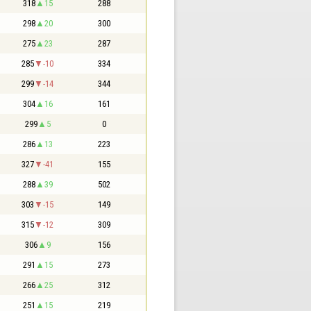
318
15
288
298
20
300
275
23
287
285
-10
334
299
-14
344
304
16
161
299
5
0
286
13
223
327
-41
155
288
39
502
303
-15
149
315
-12
309
306
9
156
291
15
273
266
25
312
251
15
219