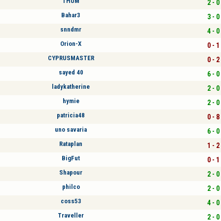
THUM
2 - 0
Bahar3
3 - 0
snndmr
4 - 0
Orion-X
0 - 1
CYPRUSMASTER
0 - 2
sayed 40
6 - 0
ladykatherine
2 - 0
hymie
2 - 0
patricia48
0 - 8
uno savaria
6 - 0
Rataplan
1 - 2
BigFut
0 - 1
Shapour
2 - 0
philco
2 - 0
coss53
4 - 0
Traveller
2 - 0