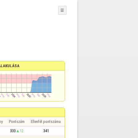
☰
ALAKULÁSA
ny
Pontszám
Ellenfél pontszáma
333
12
341