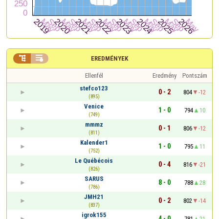


EREDMÉNYEK
Ellenfél
Eredmény
Pontszám
stefco123
0 - 2
804
-12
(895)
Venice
1 - 0
794
10
(749)
mmmz
0 - 1
806
-12
(811)
Kalender1
1 - 0
795
11
(752)
Le Québécois
0 - 4
816
-21
(826)
SARUS
8 - 0
788
28
(786)
JMH21
0 - 2
802
-14
(837)
igrok155
4 - 0
781
21