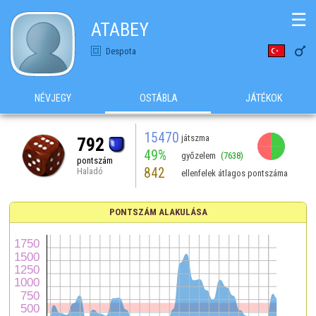
☰
ATABEY

Despota
NÉVJEGY
OSTÁBLA
JÁTÉKOK
15470
játszma
792
49%
győzelem
(7638)
pontszám
842
Haladó
ellenfelek átlagos pontszáma
PONTSZÁM ALAKULÁSA