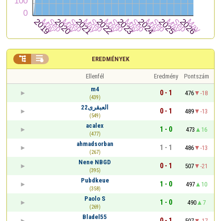


EREDMÉNYEK
Ellenfél
Eredmény
Pontszám
m4
0 - 1
476
-18
(439)
العبقرى22
0 - 1
489
-13
(549)
acalex
1 - 0
473
16
(477)
ahmadsorban
1 - 1
486
-13
(267)
Nene NBGD
0 - 1
507
-21
(395)
Pubdkeue
1 - 0
497
10
(358)
Paolo S
1 - 0
490
7
(269)
Bladel55
0 - 1
507
-17