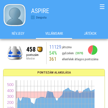
☰
ASPIRE
Despota
NÉVJEGY
VILLÁMSAKK
JÁTÉKOK
11129
játszma
458
54%
győzelem
(5979)
pontszám
361
Mester
ellenfelek átlagos pontszáma
PONTSZÁM ALAKULÁSA