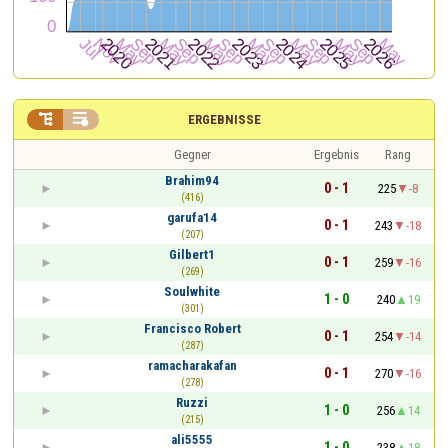


ERGEBNISSE
Gegner
Ergebnis
Rang
Brahim94
0 - 1
225
-8
(416)
garufa14
0 - 1
243
-18
(207)
Gilbert1
0 - 1
259
-16
(269)
Soulwhite
1 - 0
240
19
(301)
Francisco Robert
0 - 1
254
-14
(287)
ramacharakafan
0 - 1
270
-16
(278)
Ruzzi
1 - 0
256
14
(215)
ali5555
1 - 0
238
18