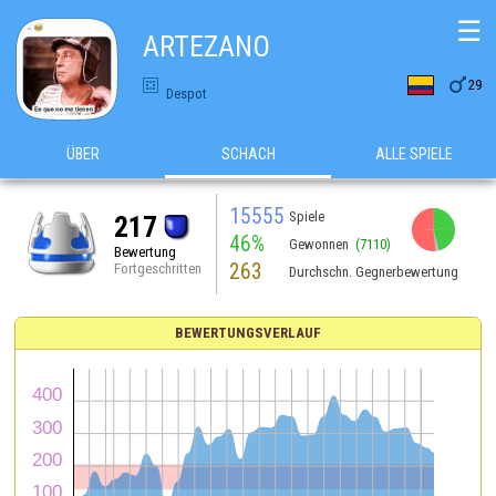
☰
ARTEZANO

29
Despot
ÜBER
SCHACH
ALLE SPIELE
15555
Spiele
217
46%
Gewonnen
(7110)
Bewertung
263
Fortgeschritten
Durchschn. Gegnerbewertung
BEWERTUNGSVERLAUF