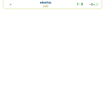
eduelias
1 - 0
~0
22
(147)