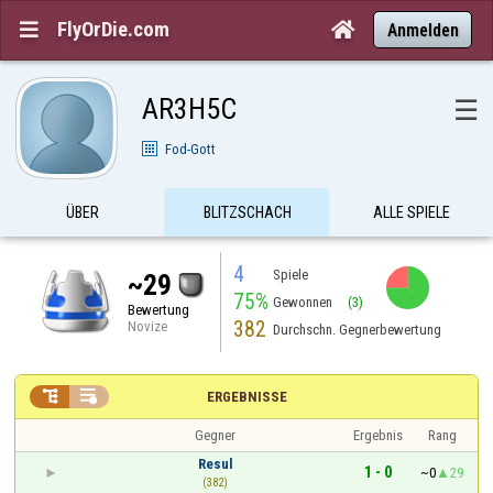
FlyOrDie.com


Anmelden
AR3H5C
☰
Fod-Gott
ÜBER
BLITZSCHACH
ALLE SPIELE
4
Spiele
~29
75%
Gewonnen
(3)
Bewertung
382
Novize
Durchschn. Gegnerbewertung


ERGEBNISSE
Gegner
Ergebnis
Rang
Resul
1 - 0
~0
29
(382)