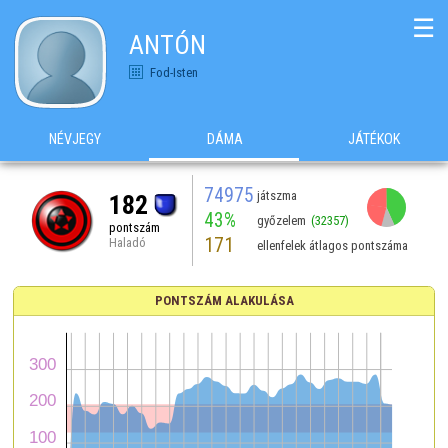
☰
ANTÓN
Fod-Isten
NÉVJEGY
DÁMA
JÁTÉKOK
74975
játszma
182
43%
győzelem
(32357)
pontszám
171
Haladó
ellenfelek átlagos pontszáma
PONTSZÁM ALAKULÁSA