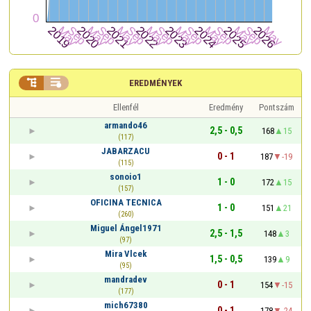


EREDMÉNYEK
Ellenfél
Eredmény
Pontszám
armando46
2,5 - 0,5
168
15
(117)
JABARZACU
0 - 1
187
-19
(115)
sonoio1
1 - 0
172
15
(157)
OFICINA TECNICA
1 - 0
151
21
(260)
Miguel Ángel1971
2,5 - 1,5
148
3
(97)
Mira Vlcek
1,5 - 0,5
139
9
(95)
mandradev
0 - 1
154
-15
(177)
mich67380
0 - 1
178
-24